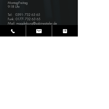
Montag-Freitag
9-18 Uhr
Tel:
0391- 732 63 65
Funk:
0177- 732 63 65
Mail: magdeburg@sabinestieler.de
Bürozeiten
nach Vereinbarung
Sternstraße 24
39104 Magdeburg
Ihr Weg zu mir